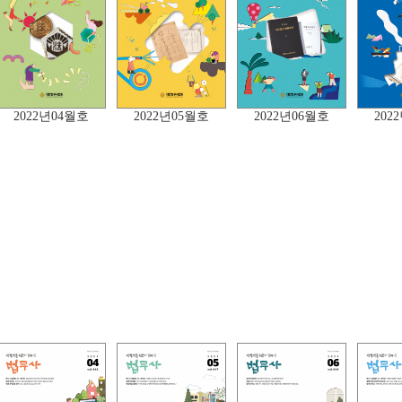
2022년04월호
2022년05월호
2022년06월호
202