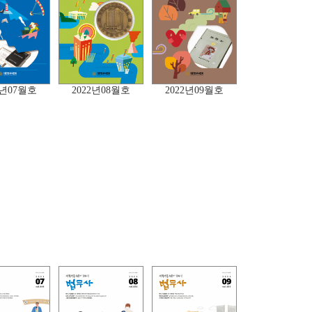
2년07월호
2022년08월호
2022년09월호