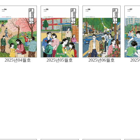
2025년04월호
2025년05월호
2025년06월호
202