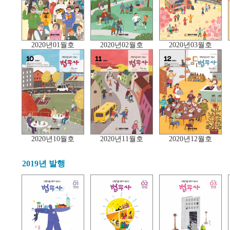
2020년01월호
2020년02월호
2020년03월호
2020년10월호
2020년11월호
2020년12월호
2019년 발행