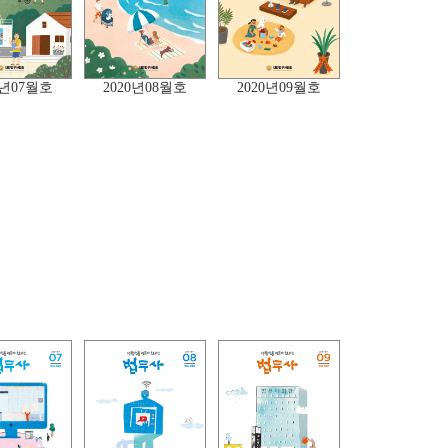
0년07월호
2020년08월호
2020년09월호