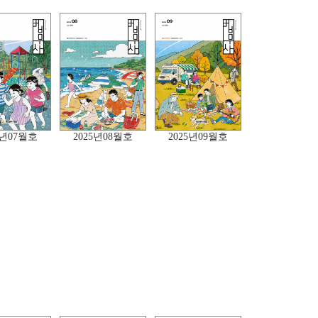
5년07월호
2025년08월호
2025년09월호