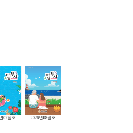
6년07월호
2026년08월호