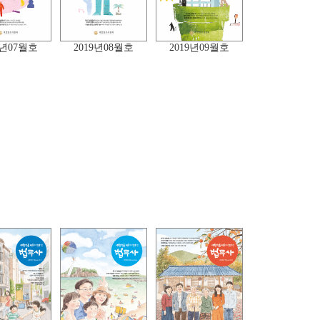
9년07월호
2019년08월호
2019년09월호