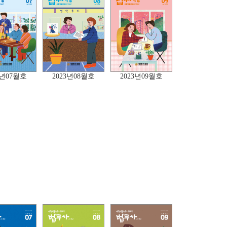
3년07월호
2023년08월호
2023년09월호