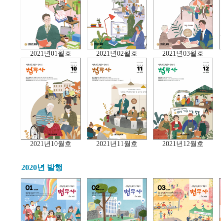
2021년01월호
2021년02월호
2021년03월호
2021년10월호
2021년11월호
2021년12월호
2020년 발행