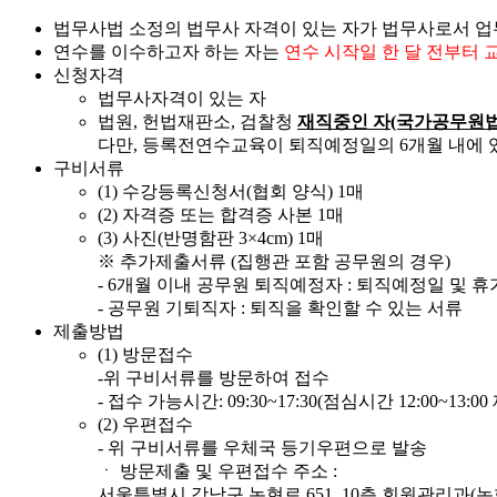
법무사법 소정의 법무사 자격이 있는 자가 법무사로서 업무
연수를 이수하고자 하는 자는
연수 시작일 한 달 전부터 
신청자격
법무사자격이 있는 자
법원, 헌법재판소, 검찰청
재직중인 자(국가공무원법 
다만, 등록전연수교육이 퇴직예정일의 6개월 내에 
구비서류
(1) 수강등록신청서(협회 양식) 1매
(2) 자격증 또는 합격증 사본 1매
(3) 사진(반명함판 3×4cm) 1매
※ 추가제출서류 (집행관 포함 공무원의 경우)
- 6개월 이내 공무원 퇴직예정자 : 퇴직예정일 및 
- 공무원 기퇴직자 : 퇴직을 확인할 수 있는 서류
제출방법
(1) 방문접수
-위 구비서류를 방문하여 접수
- 접수 가능시간: 09:30~17:30(점심시간 12:00~13:00
(2) 우편접수
- 위 구비서류를 우체국 등기우편으로 발송
ㆍ 방문제출 및 우편접수 주소 :
서울특별시 강남구 논현로 651, 10층 회원관리과(